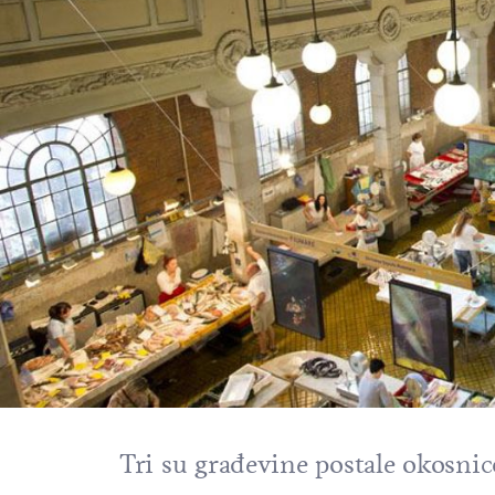
Tri su građevine postale okosnic