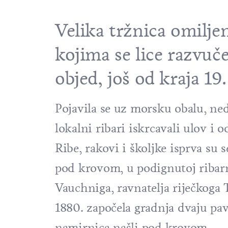
Velika tržnica omilje
kojima se lice razvuč
objed, još od kraja 19.
Pojavila se uz morsku obalu, n
lokalni ribari iskrcavali ulov i 
Ribe, rakovi i školjke isprva su
pod krovom, u podignutoj ribarn
Vauchniga, ravnatelja riječkoga 
1880. započela gradnja dvaju pavi
namirnica našli pod krovom.