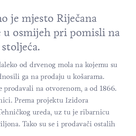
no je mjesto Riječana
e u osmijeh pri pomisli na
 stoljeća.
edaleko od drvenog mola na kojemu su
odnosili ga na prodaju u košarama.
 se prodavali na otvorenom, a od 1866.
ici. Prema projektu Izidora
Tehničkog ureda, uz tu je ribarnicu
ljona. Tako su se i prodavači ostalih