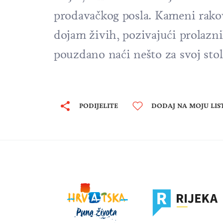
prodavačkog posla. Kameni rakovi
dojam živih, pozivajući prolaznik
pouzdano naći nešto za svoj stol
PODIJELITE
DODAJ NA MOJU LIS