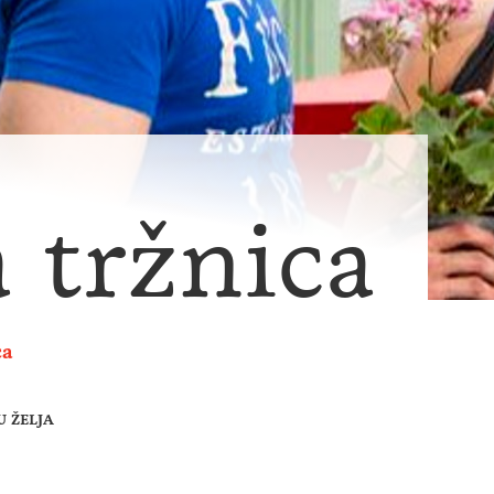
 tržnica
ca
U ŽELJA