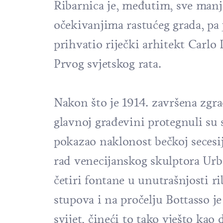
Ribarnica je, međutim, sve manj
očekivanjima rastućeg grada, pa 
prihvatio riječki arhitekt Carlo 
Prvog svjetskog rata.
Nakon što je 1914. završena zgra
glavnoj građevini protegnuli su 
pokazao naklonost bečkoj secesi
rad venecijanskog skulptora Urba
četiri fontane u unutrašnjosti r
stupova i na pročelju Bottasso j
svijet, čineći to tako vješto kao