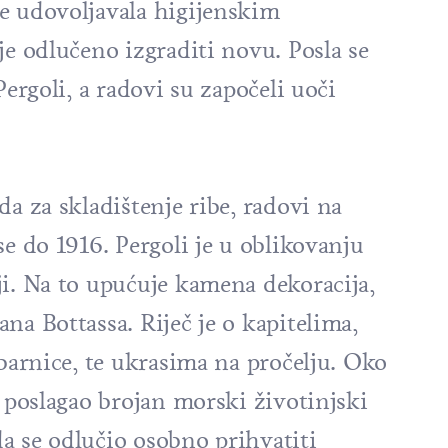
e udovoljavala higijenskim
je odlučeno izgraditi novu. Posla se
Pergoli, a radovi su započeli uoči
da za skladištenje ribe, radovi na
se do 1916. Pergoli je u oblikovanju
ji. Na to upućuje kamena dekoracija,
na Bottassa. Riječ je o kapitelima,
ibarnice, te ukrasima na pročelju. Oko
e poslagao brojan morski životinjski
 da se odlučio osobno prihvatiti