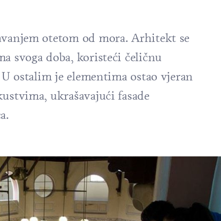
pavanjem otetom od mora. Arhitekt se
a svoga doba, koristeći čeličnu
. U ostalim je elementima ostao vjeran
kustvima, ukrašavajući fasade
a.