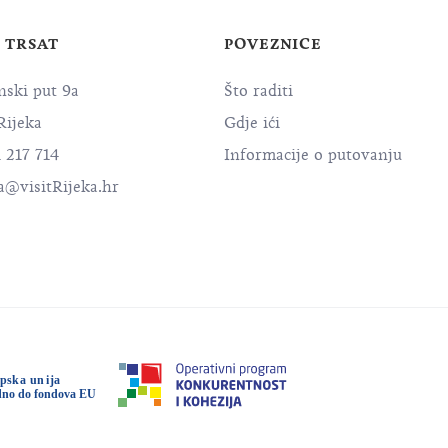
- TRSAT
POVEZNICE
nski put 9a
Što raditi
Rijeka
Gdje ići
 217 714
Informacije o putovanju
a@visitRijeka.hr